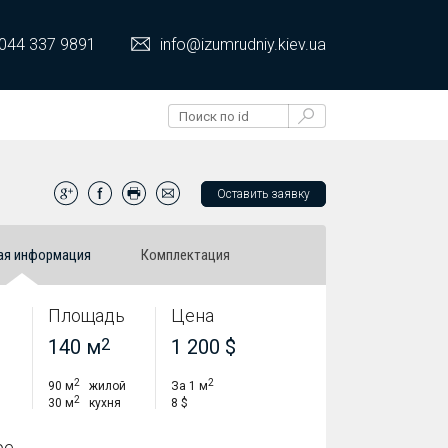
044 337 9891
info@izumrudniy.kiev.ua
Оставить заявку
ая информация
Комплектация
Площадь
Цена
140 м
2
1 200 $
2
2
90 м
жилой
За 1 м
2
30 м
кухня
8 $
ре