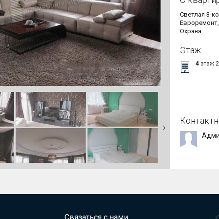
Евроремонт, 
Охрана.
Этаж
4
этаж 
Контактн
Адми
Связаться с нами